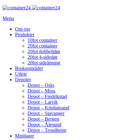
Menu
Om oss
Produkter
10fot container
20fot container
20fot dobbeltdør
20fot 4-sidedør
20fot sideåpning
Bruksområder
Utleie
Depoter
Depot – Oslo
Depot – Moss
Depot – Fredrikstad
Depot – Larvik
Depot – Kristiansand
Depot – Stavanger
Depot – Bergen
Depot – Ålesund
Depot – Trondheim
Minilager