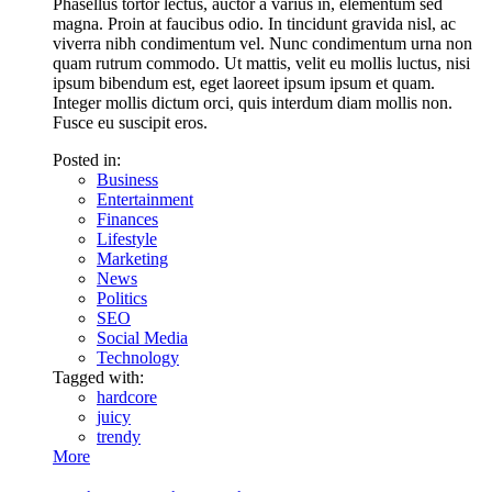
Phasellus tortor lectus, auctor a varius in, elementum sed
magna. Proin at faucibus odio. In tincidunt gravida nisl, ac
viverra nibh condimentum vel. Nunc condimentum urna non
quam rutrum commodo. Ut mattis, velit eu mollis luctus, nisi
ipsum bibendum est, eget laoreet ipsum ipsum et quam.
Integer mollis dictum orci, quis interdum diam mollis non.
Fusce eu suscipit eros.
Posted in:
Business
Entertainment
Finances
Lifestyle
Marketing
News
Politics
SEO
Social Media
Technology
Tagged with:
hardcore
juicy
trendy
More