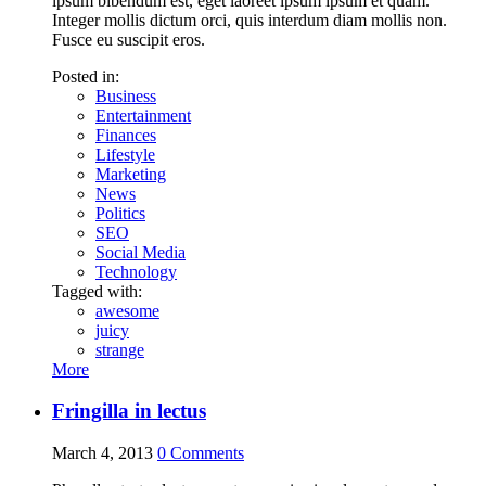
ipsum bibendum est, eget laoreet ipsum ipsum et quam.
Integer mollis dictum orci, quis interdum diam mollis non.
Fusce eu suscipit eros.
Posted in:
Business
Entertainment
Finances
Lifestyle
Marketing
News
Politics
SEO
Social Media
Technology
Tagged with:
awesome
juicy
strange
More
Fringilla in lectus
March 4, 2013
0
Comments