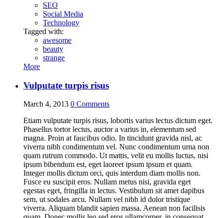
SEO
Social Media
Technology
Tagged with:
awesome
beauty
strange
More
Vulputate turpis risus
March 4, 2013
0
Comments
Etiam vulputate turpis risus, lobortis varius lectus dictum eget.
Phasellus tortor lectus, auctor a varius in, elementum sed
magna. Proin at faucibus odio. In tincidunt gravida nisl, ac
viverra nibh condimentum vel. Nunc condimentum urna non
quam rutrum commodo. Ut mattis, velit eu mollis luctus, nisi
ipsum bibendum est, eget laoreet ipsum ipsum et quam.
Integer mollis dictum orci, quis interdum diam mollis non.
Fusce eu suscipit eros. Nullam metus nisi, gravida eget
egestas eget, fringilla in lectus. Vestibulum sit amet dapibus
sem, ut sodales arcu. Nullam vel nibh id dolor tristique
viverra. Aliquam blandit sapien massa. Aenean non facilisis
quam. Donec mollis leo sed eros ullamcorper, in consequat