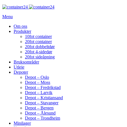
Menu
Om oss
Produkter
10fot container
20fot container
20fot dobbeltdør
20fot 4-sidedør
20fot sideåpning
Bruksområder
Utleie
Depoter
Depot – Oslo
Depot – Moss
Depot – Fredrikstad
Depot – Larvik
Depot – Kristiansand
Depot – Stavanger
Depot – Bergen
Depot – Ålesund
Depot – Trondheim
Minilager