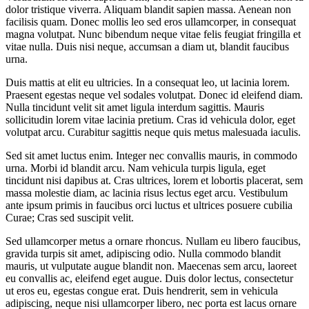
dolor tristique viverra. Aliquam blandit sapien massa. Aenean non
facilisis quam. Donec mollis leo sed eros ullamcorper, in consequat
magna volutpat. Nunc bibendum neque vitae felis feugiat fringilla et
vitae nulla. Duis nisi neque, accumsan a diam ut, blandit faucibus
urna.
Duis mattis at elit eu ultricies. In a consequat leo, ut lacinia lorem.
Praesent egestas neque vel sodales volutpat. Donec id eleifend diam.
Nulla tincidunt velit sit amet ligula interdum sagittis. Mauris
sollicitudin lorem vitae lacinia pretium. Cras id vehicula dolor, eget
volutpat arcu. Curabitur sagittis neque quis metus malesuada iaculis.
Sed sit amet luctus enim. Integer nec convallis mauris, in commodo
urna. Morbi id blandit arcu. Nam vehicula turpis ligula, eget
tincidunt nisi dapibus at. Cras ultrices, lorem et lobortis placerat, sem
massa molestie diam, ac lacinia risus lectus eget arcu. Vestibulum
ante ipsum primis in faucibus orci luctus et ultrices posuere cubilia
Curae; Cras sed suscipit velit.
Sed ullamcorper metus a ornare rhoncus. Nullam eu libero faucibus,
gravida turpis sit amet, adipiscing odio. Nulla commodo blandit
mauris, ut vulputate augue blandit non. Maecenas sem arcu, laoreet
eu convallis ac, eleifend eget augue. Duis dolor lectus, consectetur
ut eros eu, egestas congue erat. Duis hendrerit, sem in vehicula
adipiscing, neque nisi ullamcorper libero, nec porta est lacus ornare