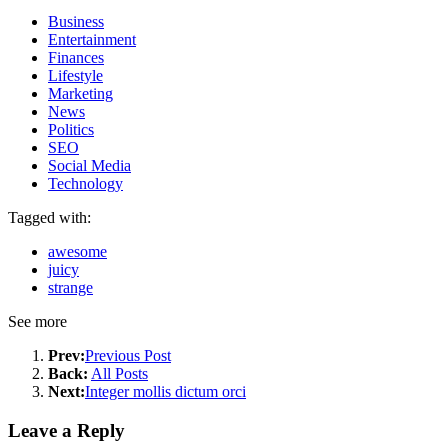
Business
Entertainment
Finances
Lifestyle
Marketing
News
Politics
SEO
Social Media
Technology
Tagged with:
awesome
juicy
strange
See more
Prev:
Previous Post
Back:
All Posts
Next:
Integer mollis dictum orci
Leave a Reply