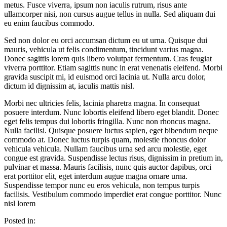
metus. Fusce viverra, ipsum non iaculis rutrum, risus ante
ullamcorper nisi, non cursus augue tellus in nulla. Sed aliquam dui
eu enim faucibus commodo.
Sed non dolor eu orci accumsan dictum eu ut urna. Quisque dui
mauris, vehicula ut felis condimentum, tincidunt varius magna.
Donec sagittis lorem quis libero volutpat fermentum. Cras feugiat
viverra porttitor. Etiam sagittis nunc in erat venenatis eleifend. Morbi
gravida suscipit mi, id euismod orci lacinia ut. Nulla arcu dolor,
dictum id dignissim at, iaculis mattis nisl.
Morbi nec ultricies felis, lacinia pharetra magna. In consequat
posuere interdum. Nunc lobortis eleifend libero eget blandit. Donec
eget felis tempus dui lobortis fringilla. Nunc non rhoncus magna.
Nulla facilisi. Quisque posuere luctus sapien, eget bibendum neque
commodo at. Donec luctus turpis quam, molestie rhoncus dolor
vehicula vehicula. Nullam faucibus urna sed arcu molestie, eget
congue est gravida. Suspendisse lectus risus, dignissim in pretium in,
pulvinar et massa. Mauris facilisis, nunc quis auctor dapibus, orci
erat porttitor elit, eget interdum augue magna ornare urna.
Suspendisse tempor nunc eu eros vehicula, non tempus turpis
facilisis. Vestibulum commodo imperdiet erat congue porttitor. Nunc
nisl lorem
Posted in: