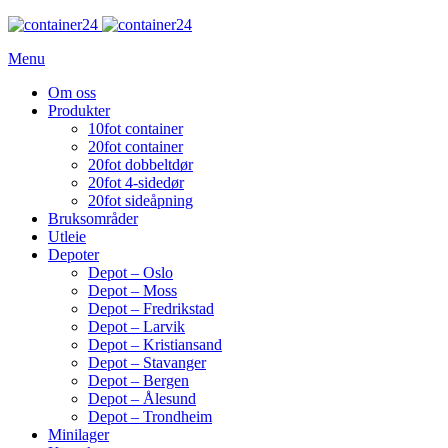
Menu
Om oss
Produkter
10fot container
20fot container
20fot dobbeltdør
20fot 4-sidedør
20fot sideåpning
Bruksområder
Utleie
Depoter
Depot – Oslo
Depot – Moss
Depot – Fredrikstad
Depot – Larvik
Depot – Kristiansand
Depot – Stavanger
Depot – Bergen
Depot – Ålesund
Depot – Trondheim
Minilager