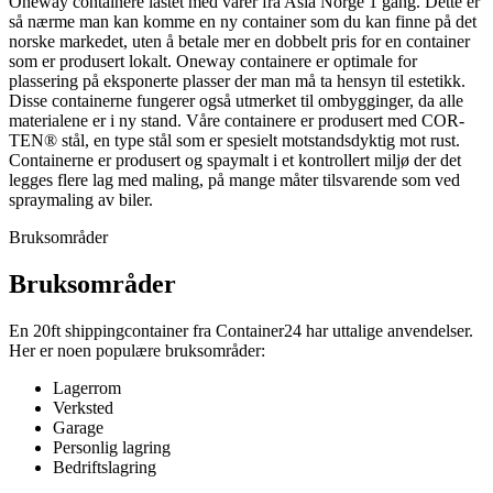
Oneway containere lastet med varer fra Asia Norge 1 gang. Dette er
så nærme man kan komme en ny container som du kan finne på det
norske markedet, uten å betale mer en dobbelt pris for en container
som er produsert lokalt. Oneway containere er optimale for
plassering på eksponerte plasser der man må ta hensyn til estetikk.
Disse containerne fungerer også utmerket til ombygginger, da alle
materialene er i ny stand. Våre containere er produsert med COR-
TEN® stål, en type stål som er spesielt motstandsdyktig mot rust.
Containerne er produsert og spaymalt i et kontrollert miljø der det
legges flere lag med maling, på mange måter tilsvarende som ved
spraymaling av biler.
Bruksområder
Bruksområder
En 20ft shippingcontainer fra Container24 har uttalige anvendelser.
Her er noen populære bruksområder:
Lagerrom
Verksted
Garage
Personlig lagring
Bedriftslagring