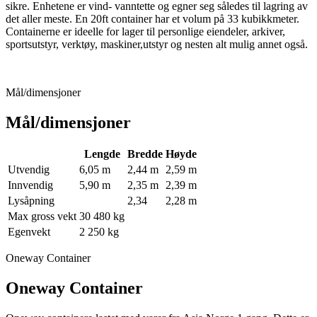
sikre. Enhetene er vind- vanntette og egner seg således til lagring av
det aller meste. En 20ft container har et volum på 33 kubikkmeter.
Containerne er ideelle for lager til personlige eiendeler, arkiver,
sportsutstyr, verktøy, maskiner,utstyr og nesten alt mulig annet også.
Mål/dimensjoner
Mål/dimensjoner
Lengde
Bredde
Høyde
Utvendig
6,05 m
2,44 m
2,59 m
Innvendig
5,90 m
2,35 m
2,39 m
Lysåpning
2,34
2,28 m
Max gross vekt
30 480 kg
Egenvekt
2 250 kg
Oneway Container
Oneway Container