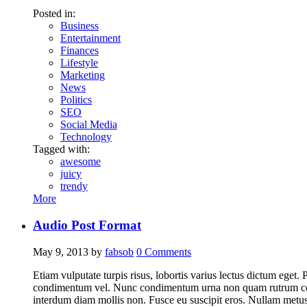
Posted in:
Business
Entertainment
Finances
Lifestyle
Marketing
News
Politics
SEO
Social Media
Technology
Tagged with:
awesome
juicy
trendy
More
Audio Post Format
May 9, 2013
by
fabsob
0
Comments
Etiam vulputate turpis risus, lobortis varius lectus dictum eget. 
condimentum vel. Nunc condimentum urna non quam rutrum commod
interdum diam mollis non. Fusce eu suscipit eros. Nullam metus