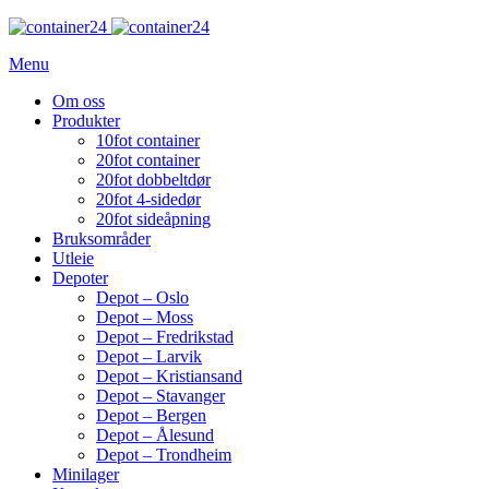
Menu
Om oss
Produkter
10fot container
20fot container
20fot dobbeltdør
20fot 4-sidedør
20fot sideåpning
Bruksområder
Utleie
Depoter
Depot – Oslo
Depot – Moss
Depot – Fredrikstad
Depot – Larvik
Depot – Kristiansand
Depot – Stavanger
Depot – Bergen
Depot – Ålesund
Depot – Trondheim
Minilager