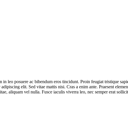
em in leo posuere ac bibendum eros tincidunt. Proin feugiat tristique sap
adipiscing elit. Sed vitae mattis nisi. Cras a enim ante. Praesent element
itae, aliquam vel nulla. Fusce iaculis viverra leo, nec semper erat sollic