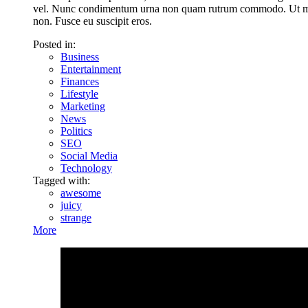
vel. Nunc condimentum urna non quam rutrum commodo. Ut mattis
non. Fusce eu suscipit eros.
Posted in:
Business
Entertainment
Finances
Lifestyle
Marketing
News
Politics
SEO
Social Media
Technology
Tagged with:
awesome
juicy
strange
More