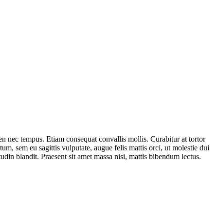
ien nec tempus. Etiam consequat convallis mollis. Curabitur at tortor
um, sem eu sagittis vulputate, augue felis mattis orci, ut molestie dui
itudin blandit. Praesent sit amet massa nisi, mattis bibendum lectus.