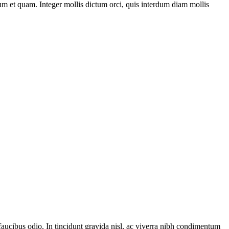
m et quam. Integer mollis dictum orci, quis interdum diam mollis
t faucibus odio. In tincidunt gravida nisl, ac viverra nibh condimentum