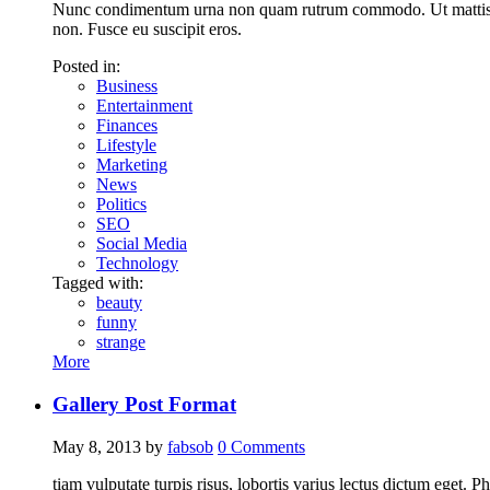
Nunc condimentum urna non quam rutrum commodo. Ut mattis, vel
non. Fusce eu suscipit eros.
Posted in:
Business
Entertainment
Finances
Lifestyle
Marketing
News
Politics
SEO
Social Media
Technology
Tagged with:
beauty
funny
strange
More
Gallery Post Format
May 8, 2013
by
fabsob
0
Comments
tiam vulputate turpis risus, lobortis varius lectus dictum eget. 