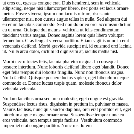
ut eros eu, egestas congue erat. Duis hendrerit, sem in vehicula
adipiscing, neque nisi ullamcorper libero, nec porta est lacus ornare
metus. Fusce viverra, ipsum non iaculis rutrum, risus ante
ullamcorper nisi, non cursus augue tellus in nulla. Sed aliquam dui
eu enim faucibus commodo. Sed non dolor eu orci accumsan dictum
eu ut urna. Quisque dui mauris, vehicula ut felis condimentum,
tincidunt varius magna. Donec sagittis lorem quis libero volutpat
fermentum. Cras feugiat viverra porttitor. Etiam sagittis nunc in erat
venenatis eleifend. Morbi gravida suscipit mi, id euismod orci lacinia
ut. Nulla arcu dolor, dictum id dignissim at, iaculis mattis nisl.
Morbi nec ultricies felis, lacinia pharetra magna. In consequat
posuere interdum. Nunc lobortis eleifend libero eget blandit. Donec
eget felis tempus dui lobortis fringilla. Nunc non rhoncus magna.
Nulla facilisi. Quisque posuere luctus sapien, eget bibendum neque
commodo at. Donec luctus turpis quam, molestie rhoncus dolor
vehicula vehicula.
Nullam faucibus urna sed arcu molestie, eget congue est gravida.
Suspendisse lectus risus, dignissim in pretium in, pulvinar et massa.
Mauris facilisis, nunc quis auctor dapibus, orci erat porttitor elit, eget
interdum augue magna ornare urna. Suspendisse tempor nunc eu
eros vehicula, non tempus turpis facilisis. Vestibulum commodo
imperdiet erat congue porttitor. Nunc nisl lorem