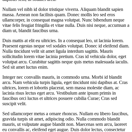
Nullam vel nibh id dolor tristique viverra. Aliquam blandit sapien
massa. Aenean non facilisis quam. Donec mollis leo sed eros
ullamcorper, in consequat magna volutpat. Nunc bibendum neque
vitae felis feugiat fringilla et vitae nulla. Duis nisi neque, accumsan a
diam ut, blandit faucibus urna.
Duis mattis at elit eu ultricies. In a consequat leo, ut lacinia lorem.
Praesent egestas neque vel sodales volutpat. Donec id eleifend diam.
Nulla tincidunt velit sit amet ligula interdum sagittis. Mauris
sollicitudin lorem vitae lacinia pretium. Cras id vehicula dolor, eget
volutpat arcu. Curabitur sagittis neque quis metus malesuada iaculis.
Sed sit amet luctus enim.
Integer nec convallis mauris, in commodo urna. Morbi id blandit
arcu. Nam vehicula turpis ligula, eget tincidunt nisi dapibus at. Cras
ultrices, lorem et lobortis placerat, sem massa molestie diam, ac
lacinia risus lectus eget arcu. Vestibulum ante ipsum primis in
faucibus orci luctus et ultrices posuere cubilia Curae; Cras sed
suscipit velit.
Sed ullamcorper metus a ornare rhoncus. Nullam eu libero faucibus,
gravida turpis sit amet, adipiscing odio. Nulla commodo blandit
mauris, ut vulputate augue blandit non. Maecenas sem arcu, laoreet
eu convallis ac, eleifend eget augue. Duis dolor lectus, consectetur