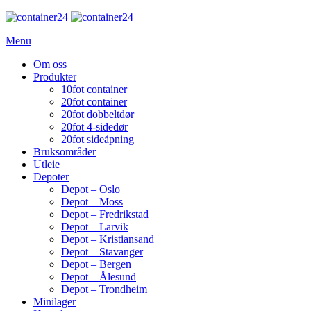
Menu
Om oss
Produkter
10fot container
20fot container
20fot dobbeltdør
20fot 4-sidedør
20fot sideåpning
Bruksområder
Utleie
Depoter
Depot – Oslo
Depot – Moss
Depot – Fredrikstad
Depot – Larvik
Depot – Kristiansand
Depot – Stavanger
Depot – Bergen
Depot – Ålesund
Depot – Trondheim
Minilager