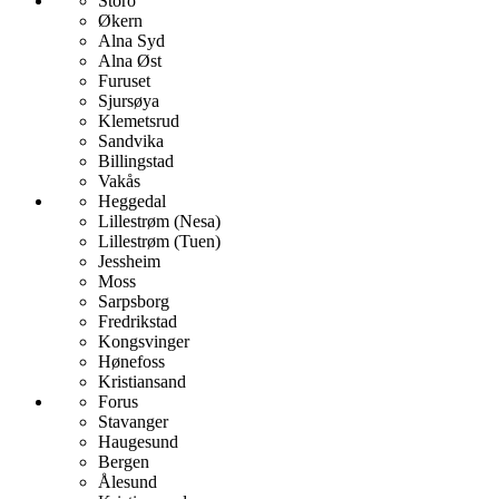
Storo
Økern
Alna Syd
Alna Øst
Furuset
Sjursøya
Klemetsrud
Sandvika
Billingstad
Vakås
Heggedal
Lillestrøm (Nesa)
Lillestrøm (Tuen)
Jessheim
Moss
Sarpsborg
Fredrikstad
Kongsvinger
Hønefoss
Kristiansand
Forus
Stavanger
Haugesund
Bergen
Ålesund