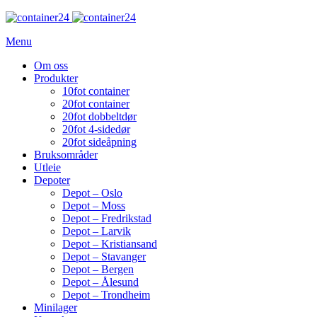
Menu
Om oss
Produkter
10fot container
20fot container
20fot dobbeltdør
20fot 4-sidedør
20fot sideåpning
Bruksområder
Utleie
Depoter
Depot – Oslo
Depot – Moss
Depot – Fredrikstad
Depot – Larvik
Depot – Kristiansand
Depot – Stavanger
Depot – Bergen
Depot – Ålesund
Depot – Trondheim
Minilager