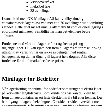
Videoovervåket
Fleksibel leie
28 avdelinger
I samarbeid med OK Minilager AS kan vi tilby rimelig
containerbasert lagerplass ved mer enn 30 avdelinger rundt omkring
i landet. Dette er et meget rimelig alternativ til konvesjonell lagring i
et ordinært minilager. Samtidlig har man betydeligere bedre
adkomst.
Fordelene med vårt minilager er først og fremst pris og
tilgjengelighet. Du kan kjøre helt frem til lagerdøra for rask inn- og
utlasting av varer. Vi har en rekke avdelinger med sentral
beliggenhet, og du har tilgang til lageret hele døgnet. Alle disse
fordelene får du til markedets beste priser.
Minilager for Bedrifter
Vår lagerløsning er optimal for bedrifter som trenger et ekstra lager
på kort- eller langtidsbasis. Som kunde hos oss kan du kjøre helt
frem til lagercontaineren og laste direkte inn fra bil eller henger. Du
har tilgang til lageret hele døgnet. Området er videoovervåket med
adgangskontroll. Vårt minilager er populært blant håndverkere som